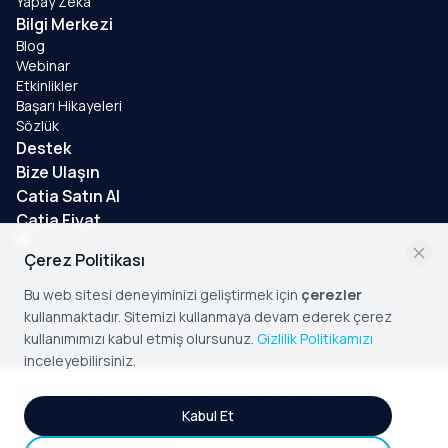
Yapay Zeka
Bilgi Merkezi
Blog
Webinar
Etkinlikler
Başarı Hikayeleri
Sözlük
Destek
Bize Ulaşın
Catia Satın Al
Catia Fiyat
Çerez Politikası
Bu web sitesi deneyiminizi geliştirmek için
çerezler
kullanmaktadır. Sitemizi kullanmaya devam ederek çerez
kullanımımızı kabul etmiş olursunuz.
Gizlilik Politikamızı
inceleyebilirsiniz.
Tüm hakları saklıdır 2025 © Yenasoft Yazılım Donanım ve
Danışmanlık San. ve Tic. Ltd. Şti.
Kabul Et
Kişisel Verilerin İşlenmesi