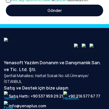
KVKK
,
Bilgi Toplumu Hizmetleri
ve
Çerezleri
kabul ediyorum.
Gönder
Yenasoft Yazılım Donanım ve Danışmanlık San.
ve Tic. Ltd. Şti.
Şerifali Mahallesi, Hattat Sokak No:46 Ümraniye/
İSTANBUL
Satış ve Destek için bize ulaşın
Satış Hattı: +90 537 959 29 21
+90 216 577 67 77
info@yenaplus.com